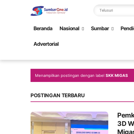
Beranda
Nasional
Sumbar
Pendi
Advertorial
Menampilkan postingan dengan label
SKK MIGAS
POSTINGAN TERBARU
Pemk
3D W
Miga