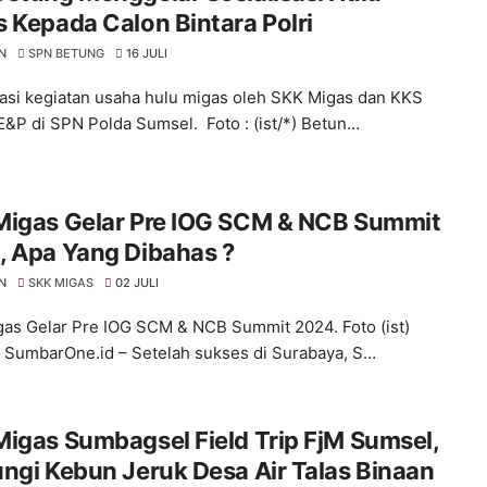
 Kepada Calon Bintara Polri
N
SPN BETUNG
16 JULI
sasi kegiatan usaha hulu migas oleh SKK Migas dan KKS
&P di SPN Polda Sumsel. Foto : (ist/*) Betun…
Migas Gelar Pre IOG SCM & NCB Summit
, Apa Yang Dibahas ?
N
SKK MIGAS
02 JULI
as Gelar Pre IOG SCM & NCB Summit 2024. Foto (ist)
, SumbarOne.id – Setelah sukses di Surabaya, S…
Sumbagsel Field Trip FjM Sumsel,
gi Kebun Jeruk Desa Air Talas Binaan