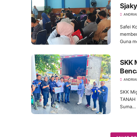
Sjaky
ANDRIA
Safei K
member
Guna m
SKK 
Benca
ANDRIA
SKK Mig
TANAH 
Suma…