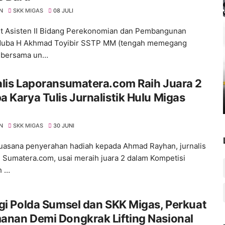
N
SKK MIGAS
08 JULI
Plt Asisten II Bidang Perekonomian dan Pembangunan
Muba H Akhmad Toyibir SSTP MM (tengah memegang
 bersama un…
lis Laporansumatera.com Raih Juara 2
 Karya Tulis Jurnalistik Hulu Migas
6
N
SKK MIGAS
30 JUNI
Suasana penyerahan hadiah kepada Ahmad Rayhan, jurnalis
 Sumatera.com, usai meraih juara 2 dalam Kompetisi
h …
gi Polda Sumsel dan SKK Migas, Perkuat
anan Demi Dongkrak Lifting Nasional