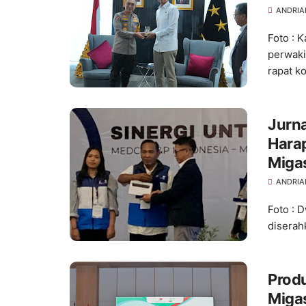
ANDRIA
Foto : 
perwaki
rapat k
Jurna
Harap
Miga
ANDRIA
Foto : 
diserah
Produ
Migas