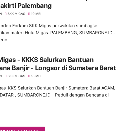
akirti Palembang
N
SKK MIGAS
19 MEI
ondep Forkom SKK Migas perwakilan sumbagsel
ikan materi Hulu Migas. PALEMBANG, SUMBARONE.ID .
enc…
Migas - KKKS Salurkan Bantuan
na Banjir - Longsor di Sumatera Barat
N
SKK MIGAS
18 MEI
as-KKS Salurkan Bantuan Banjir Sumatera Barat AGAM,
DATAR , SUMBARONE.ID - Peduli dengan Bencana di