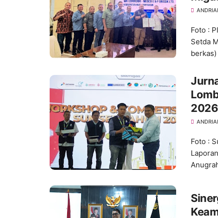
ANDRIA
Foto : 
Setda 
berkas)
Jurna
Lomba
202
ANDRIA
Foto : 
Laporan
Anugra
Siner
Keam