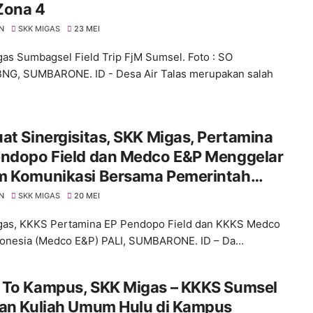
Zona 4
N
SKK MIGAS
23 MEI
as Sumbagsel Field Trip FjM Sumsel. Foto : SO
G, SUMBARONE. ID - Desa Air Talas merupakan salah
at Sinergisitas, SKK Migas, Pertamina
endopo Field dan Medco E&P Menggelar
m Komunikasi Bersama Pemerintah
atan di Wilayah Operasi hulu Migas.
N
SKK MIGAS
20 MEI
gas, KKKS Pertamina EP Pendopo Field dan KKKS Medco
onesia (Medco E&P) PALI, SUMBARONE. ID – Da…
 To Kampus, SKK Migas – KKKS Sumsel
kan Kuliah Umum Hulu di Kampus