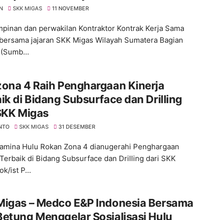
N
SKK MIGAS
11 NOVEMBER
mpinan dan perwakilan Kontraktor Kontrak Kerja Sama
bersama jajaran SKK Migas Wilayah Sumatera Bagian
n (Sumb…
ona 4 Raih Penghargaan Kinerja
ik di Bidang Subsurface dan Drilling
SKK Migas
NTO
SKK MIGAS
31 DESEMBER
amina Hulu Rokan Zona 4 dianugerahi Penghargaan
 Terbaik di Bidang Subsurface dan Drilling dari SKK
ok/ist P…
Migas – Medco E&P Indonesia Bersama
etung Menggelar Sosialisasi Hulu