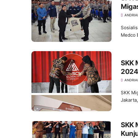
Migas
ANDRIA
Sosiali
Medco E
SKK 
2024
ANDRIA
SKK Mig
Jakarta
SKK Migas 
Kunjun