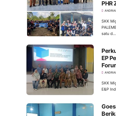
PHR 
ANDRIA
SKK Mig
PALEMBN
satu d…
Perku
EP P
Foru
Kecam
ANDRIA
SKK Mi
E&P Ind
Goes
Beri