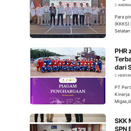
ANDRIA
Para pi
(KKKS) 
Selata
PHR z
Terba
dari 
HERIYA
PT Pert
Kinerja
Migas,d
SKK 
SPN B