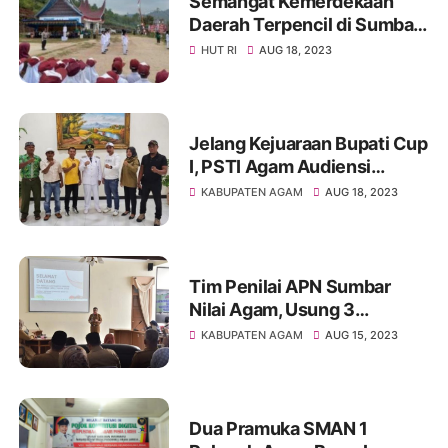
Semangat Kemerdekaan
Daerah Terpencil di Sumbar,
Pagadih Laksanakan
HUT RI
AUG 18, 2023
Upacara HUT RI ke-78
Jelang Kejuaraan Bupati Cup
I, PSTI Agam Audiensi
Dengan Bupati Agam
KABUPATEN AGAM
AUG 18, 2023
Tim Penilai APN Sumbar
Nilai Agam, Usung 3
Kategori Lomba Ketahanan
KABUPATEN AGAM
AUG 15, 2023
Pangan
Dua Pramuka SMAN 1