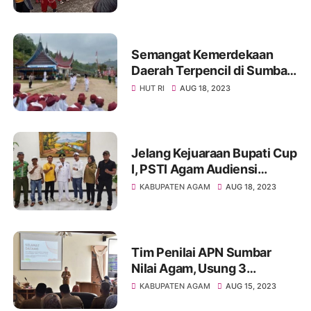
Berlangsung Meriah
Semangat Kemerdekaan
Daerah Terpencil di Sumbar,
Pagadih Laksanakan
HUT RI
AUG 18, 2023
Upacara HUT RI ke-78
Jelang Kejuaraan Bupati Cup
I, PSTI Agam Audiensi
Dengan Bupati Agam
KABUPATEN AGAM
AUG 18, 2023
Tim Penilai APN Sumbar
Nilai Agam, Usung 3
Kategori Lomba Ketahanan
KABUPATEN AGAM
AUG 15, 2023
Pangan