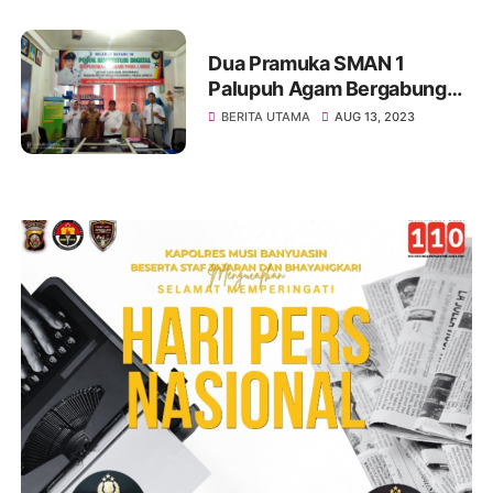
Dua Pramuka SMAN 1
Palupuh Agam Bergabung
Kontingen Kwarcab Agam
BERITA UTAMA
AUG 13, 2023
Ikuti Rainas XII 2023 di
Cibubur